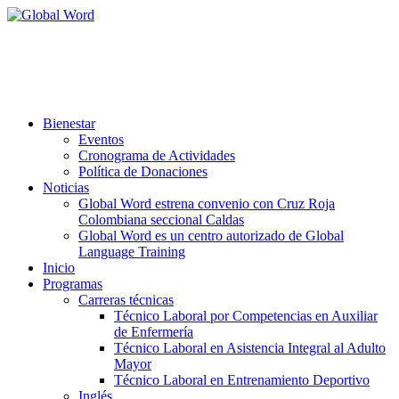
Aprobada según resolución 3507-6
del 20 de Agosto de 2024 de la
Secretaría de Educación
de la Gobernación de Caldas.
Bienestar
Eventos
Cronograma de Actividades
Política de Donaciones
Noticias
Global Word estrena convenio con Cruz Roja
Colombiana seccional Caldas
Global Word es un centro autorizado de Global
Language Training
Inicio
Programas
Carreras técnicas
Técnico Laboral por Competencias en Auxiliar
de Enfermería
Técnico Laboral en Asistencia Integral al Adulto
Mayor
Técnico Laboral en Entrenamiento Deportivo
Inglés